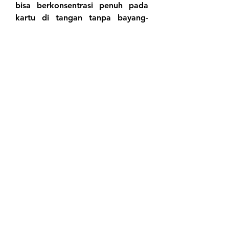
bisa berkonsentrasi penuh pada 
kartu di tangan tanpa bayang-
bayang penyalahgunaan identitas 
oleh oknum tidak bertanggung 
jawab.
Kami juga mengimbau para 
member untuk tetap bijak dalam 
menjaga kerahasiaan password 
dan pertanyaan keamanan mereka 
sendiri. Komitmen kami dalam 
menjaga privasi tetap harus 
didukung oleh kesadaran 
pengguna. Dengan sinergi antara 
sistem proteksi yang canggih dan 
kehati-hatian pengguna, akun 
Anda akan menjadi benteng yang 
sulit ditembus, menjadikannya 
tempat bermain yang paling privat 